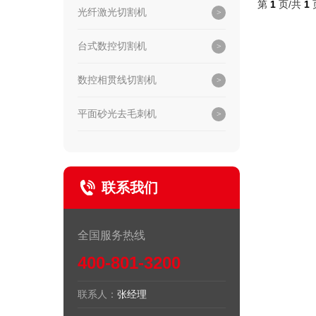
第
1
页/共
1
光纤激光切割机
台式数控切割机
数控相贯线切割机
平面砂光去毛刺机
联系我们
全国服务热线
400-801-3200
联系人：
张经理