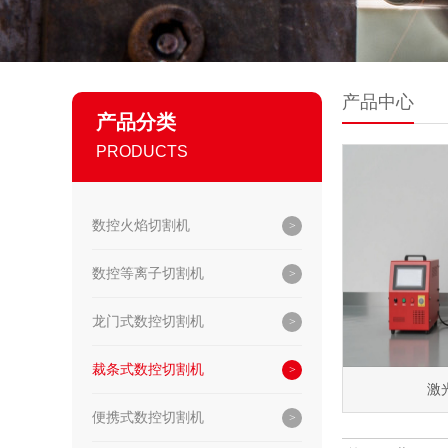
产品中心
产品分类
PRODUCTS
数控火焰切割机
数控等离子切割机
龙门式数控切割机
裁条式数控切割机
激
便携式数控切割机