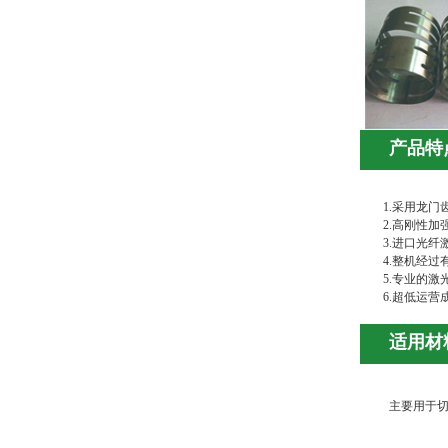
产品
1.采用龙门
2.高刚性加
3.进口光纤
4.整机经过
5.专业的激光
6.超低运营成
适用
主要用于