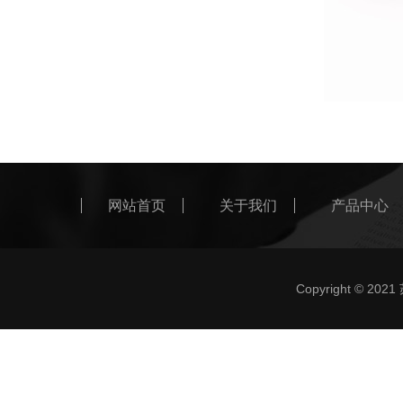
网站首页
关于我们
产品中心
Copyright ©